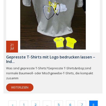
21
Jul
Gepresste T-Shirts mit Logo bedrucken lassen –
Ind...
Was sind gepresste T-Shirts?Gepresste T-Shirts&nbsp;sind
normale Baumwoll- oder Mischgewebe-T-Shirts, die kompakt
zusamm
WEITERLESEN
‹
1
2
...
5
6
7
8