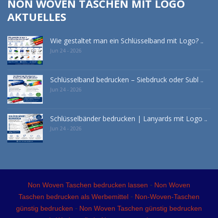
NON WOVEN TASCHEN MIT LOGO
AKTUELLES
Wie gestaltet man ein Schlüsselband mit Logo? ..
Jun 24 - 2026
Schlüsselband bedrucken – Siebdruck oder Subl ..
Jun 24 - 2026
Schlüsselbänder bedrucken | Lanyards mit Logo ..
Jun 24 - 2026
-
Non Woven Taschen bedrucken lassen
Non Woven
-
Taschen bedrucken als Werbemittel
Non-Woven-Taschen
-
günstig bedrucken
Non Woven Taschen günstig bedrucken