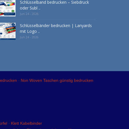
Schlüsselband bedrucken – Siebdruck
oder Subl ..
Jun 24 - 2026
Schlüsselbänder bedrucken | Lanyards
mit Logo ..
Jun 24 - 2026
-
bedrucken
Non Woven Taschen günstig bedrucken
-
rfel
Klett Kabelbinder