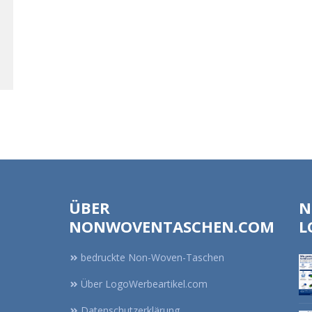
ÜBER
N
NONWOVENTASCHEN.COM
L
bedruckte Non-Woven-Taschen
Über LogoWerbeartikel.com
Datenschutzerklärung