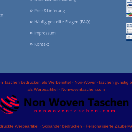
Preis&Lieferung
en
Häufig gestellte Fragen (FAQ)
Impressum
Kontakt
-
 Taschen bedrucken als Werbemittel
Non-Woven-Taschen günstig 
-
als Werbeartikel
Nonwoventaschen.com
-
-
druckte Werbeartikel
Skibänder bedrucken
Personalisierte Zauberwü