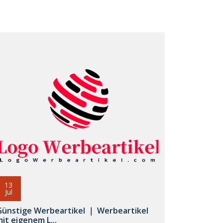
13
Jul
Günstige Werbeartikel ｜ Werbeartikel
it eigenem L...