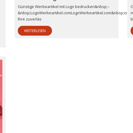
Günstige Werbeartikel mit Logo bedrucken&nbsp;–
G
&nbsp;LogoWerbeartikel.comLogoWerbeartikel.com&nbsp;ist
m
Ihre zuverläs
b
WEITERLESEN