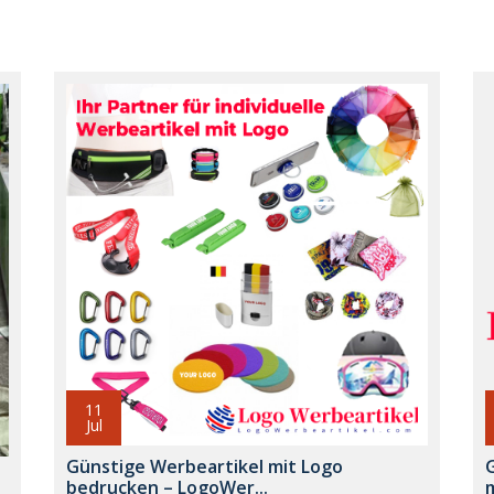
11
Jul
Günstige Werbeartikel mit Logo
d
bedrucken – LogoWer...
m