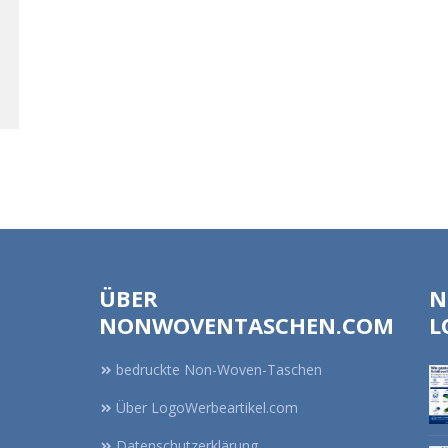
ÜBER
N
NONWOVENTASCHEN.COM
L
bedruckte Non-Woven-Taschen
Über LogoWerbeartikel.com
Datenschutzerklärung