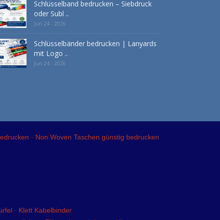
Schlüsselband bedrucken – Siebdruck
oder Subl ..
Jun 24 - 2026
Schlüsselbänder bedrucken | Lanyards
mit Logo ..
Jun 24 - 2026
-
bedrucken
Non Woven Taschen günstig bedrucken
-
rfel
Klett Kabelbinder