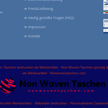
Preis&Lieferung
en
Häufig gestellte Fragen (FAQ)
Impressum
Kontakt
-
 Taschen bedrucken als Werbemittel
Non-Woven-Taschen günstig 
-
als Werbeartikel
Nonwoventaschen.com
-
-
druckte Werbeartikel
Skibänder bedrucken
Personalisierte Zauberwü