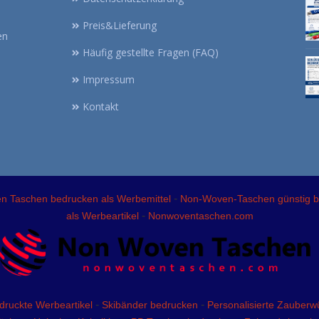
Preis&Lieferung
en
Häufig gestellte Fragen (FAQ)
Impressum
Kontakt
-
 Taschen bedrucken als Werbemittel
Non-Woven-Taschen günstig 
-
als Werbeartikel
Nonwoventaschen.com
-
-
druckte Werbeartikel
Skibänder bedrucken
Personalisierte Zauberwü