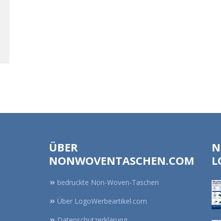
ÜBER
N
NONWOVENTASCHEN.COM
L
bedruckte Non-Woven-Taschen
Über LogoWerbeartikel.com
Datenschutzerklärung