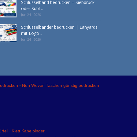
Schlüsselband bedrucken – Siebdruck
oder Subl ..
Jun 24 - 2026
Schlüsselbänder bedrucken | Lanyards
mit Logo ..
Jun 24 - 2026
-
bedrucken
Non Woven Taschen günstig bedrucken
-
rfel
Klett Kabelbinder