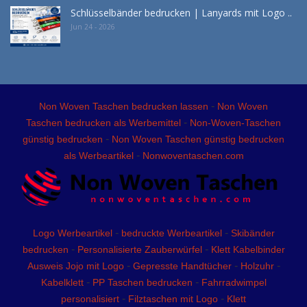
Schlüsselbänder bedrucken | Lanyards mit Logo ..
Jun 24 - 2026
-
Non Woven Taschen bedrucken lassen
Non Woven
-
Taschen bedrucken als Werbemittel
Non-Woven-Taschen
-
günstig bedrucken
Non Woven Taschen günstig bedrucken
-
als Werbeartikel
Nonwoventaschen.com
-
-
Logo Werbeartikel
bedruckte Werbeartikel
Skibänder
-
-
bedrucken
Personalisierte Zauberwürfel
Klett Kabelbinder
-
-
-
Ausweis Jojo mit Logo
Gepresste Handtücher
Holzuhr
-
-
Kabelklett
PP Taschen bedrucken
Fahrradwimpel
-
-
personalisiert
Filztaschen mit Logo
Klett